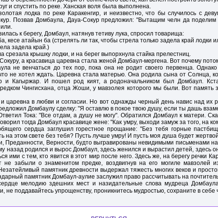
руг и спустить по реке. Ханская воля была выполнена.
олотая лодка по реке Каракенгир, и неизвестно, что бы случилось с деву
кур. Позвав Домбаула, Дауа-Сокур предложил: "Вытащим челн да поделим -
шили.
илась к берегу, Домбаул, натянув тетиву лука, спросил товарища:
а, кесе атайын ба (стрелять ли так, чтобы стрела только задела край лодки и
рела задела край.)
а срезала крышку лодки, и на берег выпорхнула стайка прелестниц.
-Сокуру, а красавица царевна стала женой Домбаул-мергена. Вот почему пото
ла не венчаться до тех пор, пока она не родит своего первенца. Однак
что не хотел ждать. Царевна стала матерью. Она родила сына от Солнца, к
р и Кагыржар. И пошел род кият, а родоначальником был Домбаул. Кста
предком Чингисхана, отца Жоши, у мавзолея которого мы были. Вот память 
 и царевна в любви и согласии. Но вот однажды черный день навис над их 
едложил Домбаулу сделку: "Я оставлю в покое твою душу, если ты дашь взаме
тветил Тока: "Все отдам, а душу не могу". Обратился Домбаул к матери. Ска
Говорил тогда Домбаул красавице жене: "Как умру, выходи замуж за того, на ко
юбящего сердца заглушил горестное прощание: "Без тебя горные пастбища
ь на этом свете без тебя? Пусть лучше умру! И пусть моя душа будет жертвой
и, Преданности, Верности, будто выгравированы невидимыми письменами на
му назад родился и вырос Домбаул, здесь женился и вырастил детей, здесь о
я ими с тем, кто явится в этот мир после него. Здесь же, на берегу речки Ка
т не забыли о знаменитом предке, воздвигнув на его могиле мавзолей из
Незатейливый памятник древности выдержал тяжесть многих веков и просто
ндарный памятник Домбаул-аулие заслужил право рассчитывать на почтитель
сердце мелодию здешних мест и назидательные слова мудреца Домбаула
, не поддавайтесь упрощенству, проникнитесь мудростью, сохраните в себе 