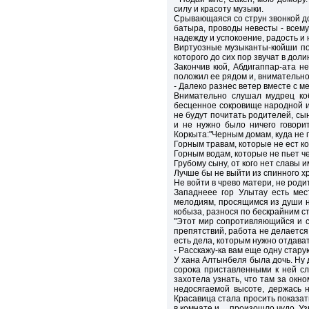
силу и красоту музыки.
Срывающаяся со струн звонкой до
батыра, проводы невесты - всему
надежду и успокоение, радость и
Виртуозные музыканты-кюйши пол
которого до сих пор звучат в доли
Закончив кюй, Абдигаппар-ата н
положил ее рядом и, внимательн
- Далеко разнес ветер вместе с 
Внимательно слушал мудрец коб
бесценное сокровище народной ис
не будут почитать родителей, сын
и не нужно было ничего говори
Коркыта:"Черным домам, куда не 
Горным травам, которые не ест ко
Горным водам, которые не пьет че
Грубому сыну, от кого нет славы и
Лучше бы не выйти из спинного х
Не войти в чрево матери, не роди
Западнеее гор Улытау есть мес
мелодиям, просящимся из души на
кобыза, разнося по бескрайним с
"Этот мир сопротивляющийся и с
препятствий, работа не делается
есть дела, которым нужно отдават
- Расскажу-ка вам еще одну стару
У хана Алтынбеля была дочь. Ну д
сорока приставленными к ней сл
захотела узнать, что там за окно
недосягаемой высоте, держась 
Красавица стала просить показат
в комнате и… произошло чудо. Уз