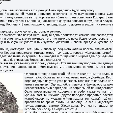
".
 обещали воспитать его суженую Баян преданой будущему мужу.
щей красавицей. Ждет она прихода с великих гор Улытау своего жениха. О
у, тихому степному ветру. Корпеш погибает от руки соперника Кодара. Ба
шись в могилу Козы-Корпеша, насчастная девушка вонзает в грудь свою белую
жду Корпеш и Баян, похоронил их рядом друг с другом и воздвиг на могил
ар-ата старую как мир историю о вечном:
 замечает, что вокруг него каждый день происходят изменения: возводятс
ит в этот мир, кто-то покидает его, но никогда, пока будет существовать 
ну и никогда не умрет в них чувство уважения к своим предкам, чувство с
оши, Домбаула, Кет-Буга, и вновь до седьмого колена восстанавливаются
 из Корана приезжают жители окрестных аулов, города Жезказган, южной
дает это ныне живущим? Они находят в "общении" с миром давно ушедшего 
к птица без крыл, разбивается о скалы жизни.
ть, как мы уже были у мавзолея Домбаул. Оставив машину поодаль, мы двину
ружения, напоминающая большую юрту, его размеры, оригинальная кладка
вородстве.
Одиноко стоящее в бескрайней степи свидетельство седой 
много тайн. Одна из них - человек-легенда Домбаул. Кто
переходящие из уст в уста рассказы казахского народа о не
ними связанных. Однако, обратившись к фольклору казах
несоответствием в определении социальной принадлежности
Одно повествование содержит в себе указание на то
музыкантом Чингисхана, другое народное предание рассказ
истребившем по указанию Чингисхана тот самый табун 
правителя во время охоты. И это еще не все. Существует
телохранитель самого Жоши-хана. Но мы-то знаем г
исполнилось со дня смерти его отца.
Не дойдя несколько шагов до святого места, Абдигаппар-а