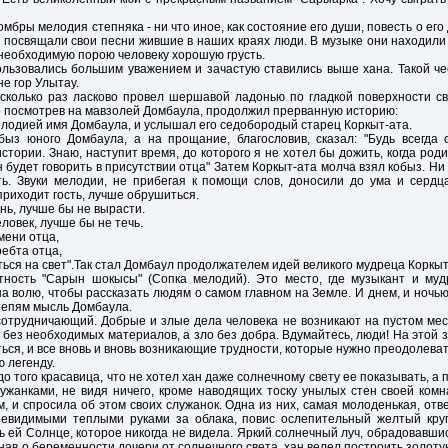
мбры мелодия степняка - ни что иное, как состояние его души, повесть о его
 посвящали свои песни жившие в наших краях люди. В музыке они находили
 необходимую порою человеку хорошую грусть.
ьзовались большим уважением и зачастую ставились выше хана. Такой че
не гор Улытау.
есколько раз ласково провел шершавой ладонью по гладкой поверхности с
о посмотрев на мавзолей Домбаула, продолжил прерванную историю:
мелодией имя Домбаула, и услышал его седобородый старец Коркыт-ата.
ыз юного Домбаула, а на прощание, благословив, сказал: "Будь всегда
тории. Знаю, наступит время, до которого я не хотел бы дожить, когда роди
 будет говорить в присутствии отца" Затем Коркыт-ата молча взял кобыз. Ни
ть. Звуки мелодии, не прибегая к помощи слов, доносили до ума и серд
приходит гость, лучше обрушиться.
нь, лучше бы не вырасти.
ловек, лучше бы не течь.
мени отца,
ребта отца,
ться на свет".Так стал Домбаул продолжателем идей великого мудреца Коркыт
тность "Сарын шокысы" (Сопка мелодий). Это место, где музыкант и му
 волю, чтобы рассказать людям о самом главном на Земле. И днем, и ночь
тепям мысль Домбаула.
отрудничающий. Добрые и злые дела человека не возникают на пустом мест
 без необходимых материалов, а зло без добра. Вдумайтесь, люди! На этой з
ься, и все вновь и вновь возникающие трудности, которые нужно преодолеват
ю легенду.
о того красавица, что не хотел хан даже солнечному свету ее показывать, а
ужанками, не видя ничего, кроме наводящих тоску унылых стен своей ко
м, и спросила об этом своих служанок. Одна из них, самая молоденькая, отве
невидимыми теплыми руками за облака, повис ослепительный желтый круг
ь ей Солнце, которое никогда не видела. Яркий солнечный луч, обрадовавшис
нав о беременности дочери от солнечного света, хан велел построить золотую