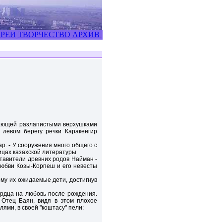
РЕИ
ТВОРЧЕСТВО
АРХИВ
,,
мающей разлапистыми верхушками
 левом берегу речки Каракенгир
р. - У сооружения много общего с
ницах казахской литературы
ставители древних родов Найман -
 любви Козы-Корпеш и его невесты
ому их ожидаемые дети, достигнув
сердца на любовь после рождения.
 Отец Баян, видя в этом плохое
ями, в своей "коштасу" пели: