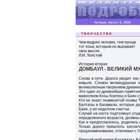
Четверг, Август 6, 2026
::::::
Т В О Р Ч Е С Т В О
Чем мудрее человек, тем проще
тот язык, которым он выражает
свои мысли.
Л.Н. Толстой
История вторая
ДОМБАУЛ - ВЕЛИКИЙ М
Снова в пути. Дорога уводит н
ковыля. Словно великодушная х
великолепным творением древних
Это один из древнейших памятник
мавзолеем Козы Корпеш и Баян сул
Кто не знает знаменитой поэмы "
Балталы и Багамалы, которые до 
Баян, о их недолгом счастье.
Случай на охоте подтолкнул отца
определенного возраста, должны 
Как и предполагалось, родились 
Только дорого пришлось заплат
предзнаменование, откочевал с Ул
Прощай.мой народ Багамалы. Б