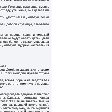
 доле. Рождение младенца, смерть
 отраду, утешение, она давала им
сти удостоился и Домбаул, песни
воей доброй спутницы, заботливо
 сыном народа, храни и умножай
тели не будут жалеть детей, дети
 слова более не сказал мудрец, да
ца Домбаула мудрые наставления
-ата.
дрец Домбаул давал жизнь своим
ю с Сопки мелодии звучали струны
е, всякая борьба не ведется без
емле есть те, кому нужна помощь,
ь".
 потому сидела девушка взаперти с
мнаты. Однажды прекрасная ханша
тила: "Как, вы не знаете? Там, на
 солнца, дарящий земле жизнь".
ь открытому окну, мигом очутился
 лодку с крышкой, посадить в нее