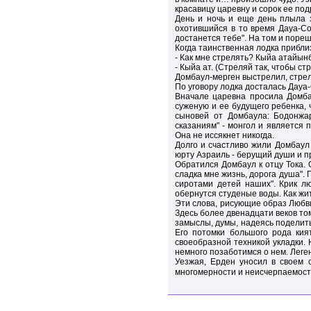
красавицу царевну и сорок ее под
День и ночь и еще день плыла з
охотившийся в то время Дауа-Со
достанется тебе". На том и поре
Когда таинственная лодка приблиз
- Как мне стрелять? Кыйа атайынб
- Кыйа ат. (Стреляй так, чтобы ст
Домбаул-мерген выстрелил, стрел
По уговору лодка досталась Дауа
Вначале царевна просила Домбау
суженую и ее будущего ребенка, 
сыновей от Домбаула: Бодонжа
сказаниям" - монгол и является 
Она не иссякнет никогда.
Долго и счастливо жили Домбаул
юрту Азраиль - берущий души и пр
Обратился Домбаул к отцу Тока. О
сладка мне жизнь, дорога душа". 
сиротами детей наших". Крик л
обернутся студеные воды. Как жит
Эти слова, рисующие образ Любв
Здесь более двенадцати веков то
замыслы, думы, надеясь поделитьс
Его потомки большого рода кия
своеобразной техникой укладки. 
немного позаботимся о нем. Леге
Уезжая, Ерден уносил в своем 
многомерности и неисчерпаемости