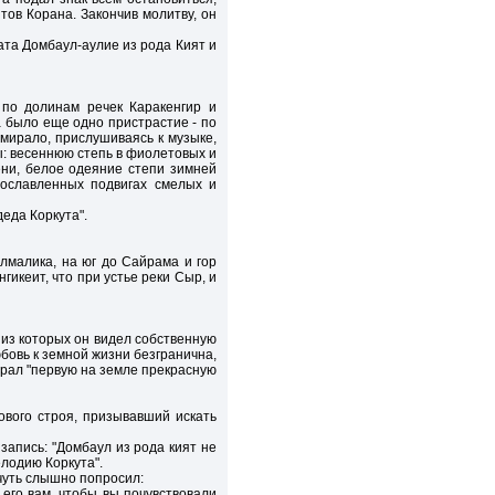
тов Корана. Закончив молитву, он
-ата Домбаул-аулие из рода Кият и
 по долинам речек Каракенгир и
а было еще одно пристрастие - по
амирало, прислушиваясь к музыке,
: весеннюю степь в фиолетовых и
ни, белое одеяние степи зимней
рославленных подвигах смелых и
еда Коркута".
лмалика, на юг до Сайрама и гор
нгикеит, что при устье реки Сыр, и
й из которых он видел собственную
юбовь к земной жизни безгранична,
грал "первую на земле прекрасную
ового строя, призывавший искать
запись: "Домбаул из рода кият не
елодию Коркута".
 чуть слышно попросил:
 его вам, чтобы вы почувствовали