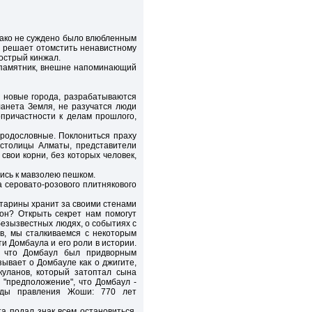
днако не суждено было влюбленным
ян решает отомстить ненавистному
 острый кинжал.
е памятник, внешне напоминающий
я новые города, разрабатываются
планета Земля, не разучатся люди
опричастности к делам прошлого,
 родословные. Поклониться праху
 столицы Алматы, представители
свои корни, без которых человек,
лись к мавзолею пешком.
 серовато-розового плитнякового
старины хранит за своими стенами
 он? Открыть секрет нам помогут
безызвестных людях, о событиях с
ов, мы сталкиваемся с некоторым
 Домбаула и его роли в истории.
, что Домбаул был придворным
ывает о Домбауле как о джигите,
куланов, который затоптал сына
 "предположение", что Домбаул -
оды правления Жоши: 770 лет
та подал знак всем остановиться,