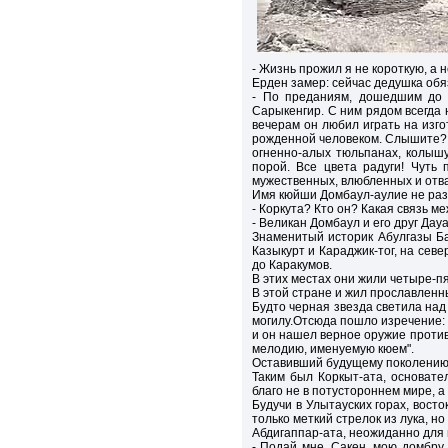
- Жизнь прожил я не короткую, а
Ерден замер: сейчас дедушка обя
- По преданиям, дошедшим до н
Сарыкенгир. С ним рядом всегда 
вечерам он любил играть на изго
рожденной человеком. Слышите? 
огненно-алых тюльпанах, колыш
порой. Все цвета радуги! Чуть
мужественных, влюбленных и отв
Имя кюйши Домбаул-аулие не раз 
- Коркута? Кто он? Какая связь 
- Великан Домбаул и его друг Дау
Знаменитый историк Абулгазы Ба
Казыкурт и Караджик-тог, на север
до Каракумов.
В этих местах они жили четыре-пя
В этой стране и жил прославленн
Будто черная звезда светила над 
могилу.Отсюда пошло изречение: "
и он нашел верное оружие против
мелодию, именуемую кюем".
Оставивший будущему поколению 
Таким был Коркыт-ата, основате
благо не в потустороннем мире, а 
Будучи в Улытауских горах, вост
только меткий стрелок из лука, н
Абдигаппар-ата, неожиданно для 
- Подай мне, Сакен, мою домбру.