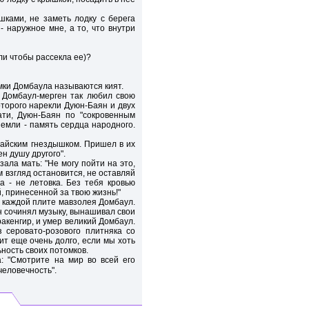
шками, не заметь лодку с берега
 наружное мне, а то, что внутри
ли чтобы рассекла ее)?
мки Домбаула называются кият.
о Домбаул-мерген так любил свою
оторого нарекли Дуюн-Баян и двух
ти, Дуюн-Баян по "сокровенным
земли - память сердца народного.
райским гнездышком. Пришел в их
н душу другого".
зала мать: "Не могу пойти на это,
м взгляд остановится, не оставляй
 - не летовка. Без тебя кровью
, принесенной за твою жизнь!"
 каждой плите мавзолея Домбаул.
н сочинял музыку, вынашивал свои
ракенгир, и умер великий Домбаул.
 серовато-розового плитняка со
ит еще очень долго, если мы хоть
ность своих потомков.
: "Смотрите на мир во всей его
человечность".