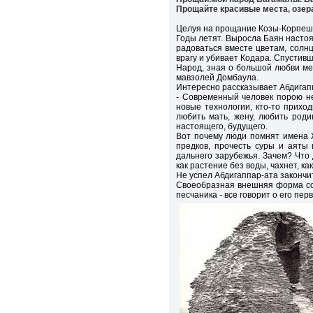
Прощайте красивые места, озера
Целуя на прощание Козы-Корпеш,
Годы летят. Выросла Баян настоя
радоваться вместе цветам, солнц
врагу и убивает Кодара. Спустив
Народ, зная о большой любви ме
мавзолей Домбаула.
Интересно рассказывает Абдигапп
- Современный человек порою не
новые технологии, кто-то приход
любить мать, жену, любить роди
настоящего, будущего.
Вот почему люди помнят имена Ж
предков, прочесть суры и аяты
дальнего зарубежья. Зачем? Что 
как растение без воды, чахнет, ка
Не успел Абдигаппар-ата закончи
Своеобразная внешняя форма соо
песчаника - все говорит о его пер