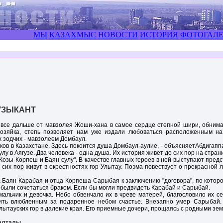
МЫ
КАЗАХМЫС
НОВОСТИ
ИСТОРИЯ
ФОТОГАЛЕ
УЗЫКАНТ
ас все дальше от мавзолея Жоши-хана в самое сердце степной шири, обни
озяйка, степь позволяет нам уже издали любоваться расположенным на
 зодчих - мавзолеем Домбаул.
ов в Казахстане. Здесь покоится душа Домбаул-аулие, - объясняетАбдигаппа
у в Аягузе. Два человека - одна душа. Их история живет до сих пор на стра
Козы-Корпеш и Баян сулу". В качестве главных героев в ней выступают пред
сих пор живут в окрестностях гор Улытау. Поэма повествует о прекрасной
 Баян Карабая и отца Корпеша Сарыбая к заключению "договора", по котор
были сочетаться браком. Если бы могли предвидеть Карабай и Сарыбай.
мальчик и девочка. Небо обвенчало их в чреве матерей, благословило их 
ить влюбленным за подаренное небом счастье. Внезапно умер Сарыбай.
ытауских гор в далекие края. Его приемные дочери, прощаясь с родными земл
алталы,