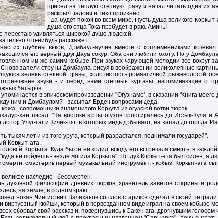
присел на теплую степную траву и начал читать один из ая
раскрыл ладони и тихо произнес:
- Да будет покой во всем мире. Пусть душа великого Коркыт
душа его отца Тока пребудет в раю. Аминь!
 не перестаю удивляться широкой душе людской.
зательно что-нибудь расскажет.
ас из глубины веков, Домбаул-аулие вместе с соплеменниками кочевал
находился его верный друг Дауа сокур. Оба они любили охоту. Но у Домбаул
товленном им же самим кобызе. При звуках чарующей мелодии все вокруг з
Снова запели струны Домбаула, рисуя в воображении великолепные картины
ущуюся зелень степной травы, золотистость романтичной рыжеволосой осе
 потревожнее звуки - и перед нами степные курганы, напоминающие о п
ажных батыров.
упоминается в эпическом произведении "Огузнаме", в сказании "Книга моего д
между ним и Домбаулом? - засыпал Ерден вопросами деда.
а кожа - современники знаменитого Коркута из огузской ветви тюрок.
хадур-хан писал: "На востоке юрты огузов простирались до Иссык-Куля и А
 до гор Улуг-таг и Кичик-таг, в которых медь добывают, на запад до города Иа
ть тысяч лет и из того уруга, который разрастался, поднимали государей".
ый Коркыт-ата.
головой Коркыта. Куда бы он ни ходил, всюду его встречала смерть, в каждо
куда ни пойдешь - везде могила Коркыта". Но дух Коркыт-ата был силен, а л
 смерти: смастерив первый музыкальный инструмент, - кобыз, Коркыт-ата сы
великое наследие - бессмертен.
ль духовной философии древних тюрков, хранитель заветов старины и род
здесь, на земле, в родном краю.
оковед Чокан Чингисович Валиханов со слов стариков сделал в своей тетради 
о и виртуозный кюйши, который в первозданном виде играл на своем кобызе м
всех оборвал свой рассказ и, повернувшись к Сакен-ага, дрогнувшим голосом
 Есть великолепный кюй с прекрасным названием "Сарыарка". Хочу сыграть