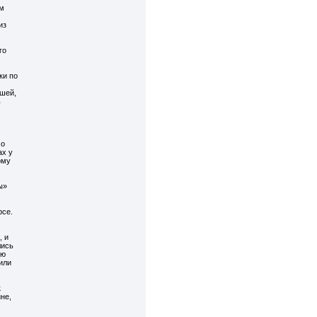
м
из
го
ки по
шей,
ь
 о
ах у
ому
ы»
рсе.
, и
лись
ую
или
к
не,