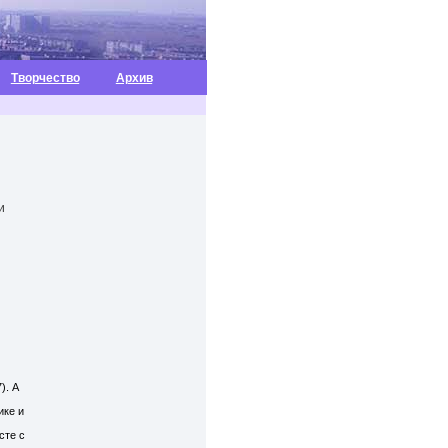
Творчество
Архив
и
). А
ике и
сте с