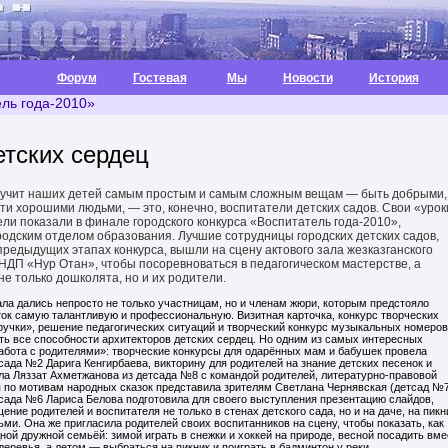
Форум
Гостевая
Мы
Новости
История
ь года-2010»
етских сердец
ь учит наших детей самым простым и самым сложным вещам — быть добрыми,
ти хорошими людьми, — это, конечно, воспитатели детских садов. Свои «урок
ли показали в финале городского конкурса «Воспитатель года-2010»,
родским отделом образования. Лучшие сотрудницы городских детских садов,
предыдущих этапах конкурса, вышли на сцену актового зала жезказганского
НДП «Нур Отан», чтобы посоревноваться в педагогическом мастерстве, а
не только дошколята, но и их родители.
ла дались непросто не только участницам, но и членам жюри, которым предстояло
ток самую талантливую и профессиональную. Визитная карточка, конкурс творческих
учки», решение педагогических ситуаций и творческий конкурс музыкальных номеров
ть все способности архитекторов детских сердец. Но одним из самых интересных
Работа с родителями»: творческие конкурсы для одарённых мам и бабушек провела
сада №2 Дарига Кенгирбаева, викторину для родителей на знание детских песенок и
а Ляззат Ахметжанова из детсада №8 с командой родителей, литературно-правовой
п по мотивам народных сказок представила зрителям Светлана Чернявская (детсад №7
 сада №6 Лариса Белова подготовила для своего выступления презентацию слайдов,
ие родителей и воспитателя не только в стенах детского сада, но и на даче, на пикн
ьми. Она же пригласила родителей своих воспитанников на сцену, чтобы показать, как
ной дружной семьёй: зимой играть в снежки и хоккей на природе, весной посадить вме
еревья, а летом — выбраться на пикник и поиграть в бадминтон у реки.