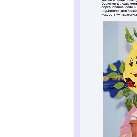
Бурными аплодисмента
соревнования, сочини
педагогического колл
искусств — педагогике