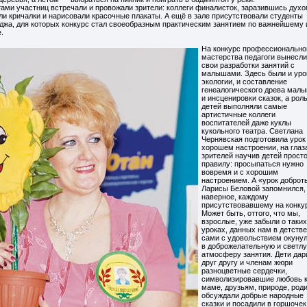
ми участниц встречали и провожали зрители: коллеги финалисток, заразившись духо
ли кричалки и нарисовали красочные плакаты. А ещё в зале присутствовали студенты
еджа, для которых конкурс стал своеобразным практическим занятием по важнейшему 
.
На конкурс профессионально
мастерства педагоги вынесли
свои разработки занятий с
малышами. Здесь были и уро
экологии, и составление
генеалогического древа малы
и инсценировки сказок, а рол
детей выполняли самые
артистичные коллеги
воспитателей даже куклы
кукольного театра. Светлана
Чернявская подготовила урок
хорошем настроении, на глаз
зрителей научив детей прост
правилу: просыпаться нужно
вовремя и с хорошим
настроением. А «урок доброт
Ларисы Беловой запомнился,
наверное, каждому
присутствовавшему на конку
Может быть, оттого, что мы,
взрослые, уже забыли о таких
уроках, данных нам в детстве
сами с удовольствием окуну
в доброжелательную и светл
атмосферу занятия. Дети дар
друг другу и членам жюри
разноцветные сердечки,
символизировавшие любовь 
маме, друзьям, природе, роди
обсуждали добрые народные
сказки и посадили в горшочек