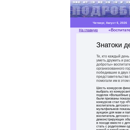
Четверг, Август 6, 2026
«Воспитател
На главную
Знатоки д
Те, кто каждый ден
уметь дружить и рас
доброты» воспитате
организованного го
победившие в двух 
представительства 
помогали им в этом 
Шесть конкурсов фина
выбрать из конкурсан
поделок «Волшебные р
были призваны показа
конкурсов стал тур «
воспитатель детского 
мультфильмов показал
аукцион для мам и па
воспитатель детского
демонстрирующих общен
в походе вместе с дет
стать с родителями од
мамой и папой новые д