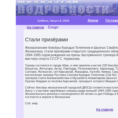
Форум
Гостева
Суббота, Август 8, 2026
Спорт
На главную
Стали призёрами
Жезказганские боксёры Куандык Толегенов и Шынгыс Смайл
Жезказгана, стали призёрами открытого традиционного обла
1994-1995 годов рождения на призы Заслуженного тренера 
мастера спорта СССР С. Нурказова.
Турнир состоялся в городе Абае, в нём приняли участие 228 боксёро
Кокшетау, Жетыгара, Актау, Павлодар, Петропавловск, Караганда, Т
Сатпаев, Жезказган, сёл Карсакпай, Жанаарка, Уштобе, Киевка. Ср
воспитанник тренера Рустема Сеитова Куандык Толегенов (СШ №1, 9
тренеров Саята Балмаганбетова и Муханбета Алиакпарова Шынгыс С
Нурлан Жардем из посёлка Карсакпай, тренирует которого Машрип С
Сейчас боксёры жезказганской городской ДЮСШ готовятся выступи
боксу с участием зарубежных команд среди юношей 1994-1995 год
Жезказганского региона и посвящённого 65-летию со дня Победы в 
состоится в апреле в Жезказгане.
Соб. инф.
На главную