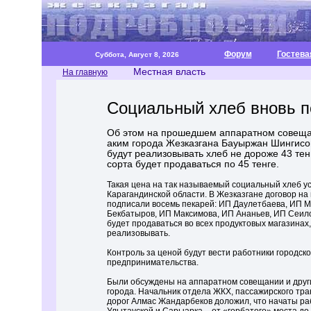
Форум
Гостева
Суббота, Август 8, 2026
Местная власть
На главную
Социальный хлеб вновь 
Об этом на прошедшем аппаратном совещ
аким города Жезказгана Бауыржан Шингисов
будут реализовывать хлеб не дороже 43 тенг
сорта будет продаваться по 45 тенге.
Такая цена на так называемый социальный хлеб у
Карагандинской области. В Жезказгане договор на
подписали восемь пекарей: ИП Даулетбаева, ИП М
Бекбатыров, ИП Максимова, ИП Ананьев, ИП Сеил
будет продаваться во всех продуктовых магазинах
реализовывать.
Контроль за ценой будут вести работники городско
предпринимательства.
Были обсуждены на аппаратном совещании и дру
города. Начальник отдела ЖКХ, пассажирского тр
дорог Алмас Жандарбеков доложил, что начаты р