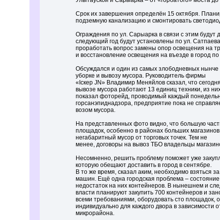
Улытауской и Сарыарка – от «горбатого» моста до
Срок их завершения определён 15 октября. План
подземную канализацию и смонтировать светодио
Ограждения по ул. Сарыарка в связи с этим будут
следующий год будут установлены по ул. Сатпаева
проработать вопрос замены опор освещения на тр
и восстановление освещения на въезде в город по
Обсуждался и один из самых злободневных нынче 
уборке и вывозу мусора. Руководитель фирмы
«Iскер JN» Владимир Меняйлов сказал, что сегодня,
вывозе мусора работают 13 единиц техники, из них
показал фоторейд, проводимый каждый понедель
горсанэпиднадзора, предприятие пока не справляе
возом мусора.
На представленных фото видно, что большую час
площадок, особенно в районах больших магазинов
негабаритный мусор от торговых точек. Тем не
менее, договоры на вывоз ТБО владельцы магазино
Несомненно, решить проблему поможет уже закупл
которую обещают доставить в город в сентябре.
В то же время, сказал аким, необходимо взяться 
машин. Ещё одна городская проблема – состояни
недостаток на них контейнеров. В нынешнем и сл
власти планируют закупить 700 контейнеров и зано
всеми требованиями, оборудовать сто площадок, 
индивидуально для каждого двора в зависимости от
микрорайона.