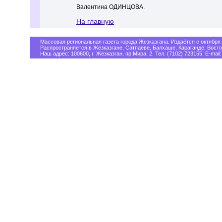
Валентина ОДИНЦОВА.
На главную
Массовая региональная газета города Жезказгана. Издаётся с октября 
Распространяется в Жезказгане, Сатпаеве, Балхаше, Караганде, Восто
Наш адрес: 100600, г. Жезказган, пр.Мира, 2. Тел. (7102) 723155. E-mail