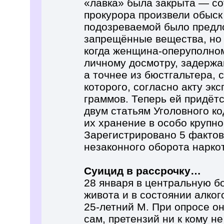
«лавка» была закрыта — со
прокурора произвели обыск
подозреваемой было предл
запрещённые вещества, но 
когда женщина-оперуполно
личному досмотру, задержа
а точнее из бюстгальтера, 
которого, согласно акту эк
граммов. Теперь ей придётс
двум статьям Уголовного ко
их хранение в особо крупн
Зарегистрировано 5 фактов
незаконного оборота нарко
Суицид в рассрочку…
28 января в центральную б
живота и в состоянии алког
25-летний М. При опросе он
сам, претензий ни к кому не