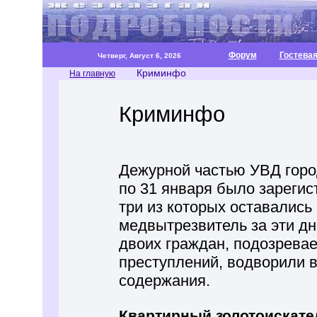
Форум
Гостева
Четверг, Август 6, 2026
Криминфо
На главную
Криминфо
Дежурной частью УВД горо
по 31 января было зарегис
три из которых оставались
медвытрезвитель за эти дн
двоих граждан, подозрева
преступлений, водворили 
содержания.
Квартирный золотоискате