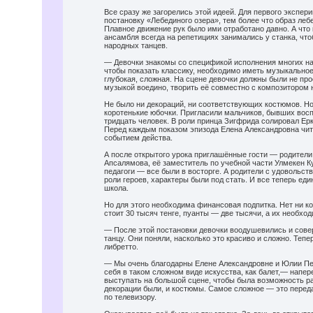
Все сразу же загорелись этой идеей. Для первого экспе
постановку «Лебединого озера», тем более что образ леб
Плавное движение рук было ими отработано давно. А что 
ансамбля всегда на репетициях занимались у станка, чт
народных танцев.
— Девочки знакомы со спецификой исполнения многих на
чтобы показать классику, необходимо иметь музыкальное
глубокая, сложная. На сцене девочки должны были не про
музыкой воедино, творить её совместно с композитором 
Не было ни декораций, ни соответствующих костюмов. Но
коротенькие юбочки. Пригласили мальчиков, бывших восп
тридцать человек. В роли принца Зигфрида солировал Ерк
Перед каждым показом эпизода Елена Александровна чит
событием действа.
А после открытого урока приглашённые гости — родители
Апсалямова, её заместитель по учебной части Улмекен 
педагоги — все были в восторге. А родители с удовольств
роли героев, характеры были под стать. И все теперь ед
школа.
Но для этого необходима финансовая подпитка. Нет ни ко
стоит 30 тысяч тенге, пуанты — две тысячи, а их необхо
— После этой постановки девочки воодушевились и сове
танцу. Они поняли, насколько это красиво и сложно. Тепе
либретто.
— Мы очень благодарны Елене Александровне и Юлии Пет
себя в таком сложном виде искусства, как балет,— напер
выступать на большой сцене, чтобы была возможность ра
декорации были, и костюмы. Самое сложное — это переда
по телевизору.