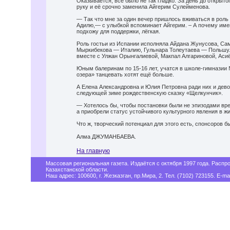
Оказывается, всё было не так гладко. За день до открыт
руку и её срочно заменила Айгерим Сулейменова.
— Так что мне за один вечер пришлось вживаться в роль
Адилю,— с улыбкой вспоминает Айгерим. – А почему име
подхожу для поддержки, лёгкая.
Роль гостьи из Испании исполняла Айдана Жунусова, С
Мыркибекова — Италию, Гульнара Толеутаева — Польшу. 
вместе с Улжан Орынгалиевой, Макпал Алгариновой, Асиё
Юным балеринам по 15-16 лет, учатся в школе-гимназии 
озера» танцевать хотят ещё больше.
А Елена Александровна и Юлия Петровна ради них и дев
следующей зиме рождественскую сказку «Щелкунчик».
— Хотелось бы, чтобы постановки были не эпизодами вр
а приобрели статус устойчивого культурного явления в ж
Что ж, творческий потенциал для этого есть, спонсоров б
Алма ДЖУМАНБАЕВА.
На главную
Массовая региональная газета. Издаётся с октября 1997 года. Распр
Казахстанской области.
Наш адрес: 100600, г. Жезказган, пр.Мира, 2. Тел. (7102) 723155. E-mai