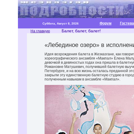
Форум
Гостева
Суббота, Август 8, 2026
Балет, балет, балет!
На главную
«Лебединое озеро» в исполнен
Идея возрождения балета в Жезказгане, как говори
хореографического ансамбля «Макпал» Елена Малу
девочкой в девяностых годах она пришла в балетн
Романовне Матушевич, получившей балетную выучк
Петербурге, и на всю жизнь осталась преданной это
закрыли эту единственную балетную студию в гор
полученным навыкам в ансамбле «Макпал».