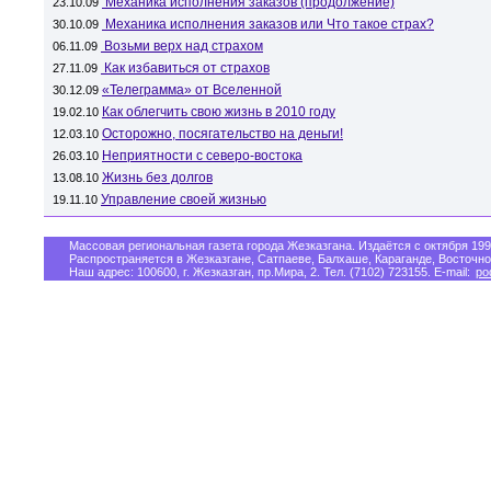
Механика исполнения заказов (продолжение)
23.10.09
Механика исполнения заказов или Что такое страх?
30.10.09
Возьми верх над страхом
06.11.09
Как избавиться от страхов
27.11.09
«Телеграмма» от Вселенной
30.12.09
Как облегчить свою жизнь в 2010 году
19.02.10
Осторожно, посягательство на деньги!
12.03.10
Неприятности с северо-востока
26.03.10
Жизнь без долгов
13.08.10
Управление своей жизнью
19.11.10
Массовая региональная газета города Жезказгана. Издаётся с октября 199
Распространяется в Жезказгане, Сатпаеве, Балхаше, Караганде, Восточно
Наш адрес: 100600, г. Жезказган, пр.Мира, 2. Тел. (7102) 723155. E-mail:
po