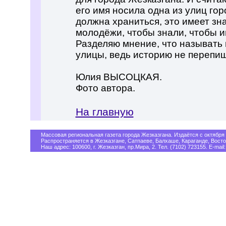
его имя носила одна из улиц гор
должна храниться, это имеет зн
молодёжи, чтобы знали, чтобы 
Разделяю мнение, что называть
улицы, ведь историю не перепи
Юлия ВЫСОЦКАЯ.
Фото автора.
На главную
Массовая региональная газета города Жезказгана. Издаётся с октября 
Распространяется в Жезказгане, Сатпаеве, Балхаше, Караганде, Восто
Наш адрес: 100600, г. Жезказган, пр.Мира, 2. Тел. (7102) 723155. E-mail