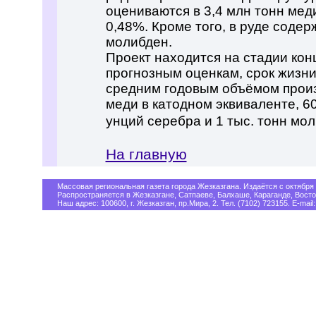
оцениваются в 3,4 млн тонн ме
0,48%. Кроме того, в руде содер
молибден.
Проект находится на стадии кон
прогнозным оценкам, срок жизни
средним годовым объёмом произ
меди в катодном эквиваленте, 60
унций серебра и 1 тыс. тонн мо
На главную
Массовая региональная газета города Жезказгана. Издаётся с октября 
Распространяется в Жезказгане, Сатпаеве, Балхаше, Караганде, Восто
Наш адрес: 100600, г. Жезказган, пр.Мира, 2. Тел. (7102) 723155. E-mail