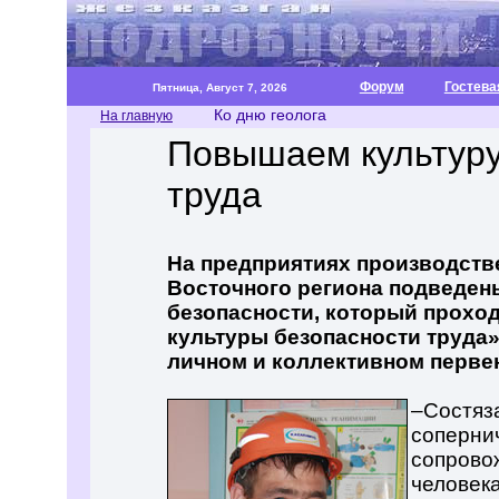
Форум
Гостева
Пятница, Август 7, 2026
Ко дню геолога
На главную
Повышаем культуру
труда
На предприятиях производств
Восточного региона подведен
безопасности, который прохо
культуры безопасности труда
личном и коллективном перве
–Состяз
соперни
сопрово
человека