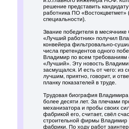
и.о.главного инженера НОФ. Ко
решение представить кандидату
работника ПО «Востокцветмет» 
специальности).
Звание победителя в месячнике
«Лучший работник» получил Вл
конвейера фильтровально-сушил
числа претендентов одного поб
Владимир по всем требованиям 
«Лучший». Эту новость Владими
засмущался. И есть от чего: из 
лучшим, приятно, говорит, и отв
планку показателей в труде.
Трудовая биография Владимира
более десяти лет. За плечами п
механизатора и пробы своих сил 
фабрикой его, считает, свёл сча
строительной фирмы Владимир в
фабрики. По ходу работ заинте