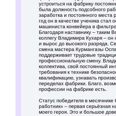
устроиться на фабрику постоянно
была должность подсобного рабо
заработка и постоянного места 
год он в качестве ученика стал
машиниста конвейера в фильтр
Благодаря наставнику – таким В
коллегу Владимира Кухаря – он 
и вырос до высокого разряда. Се
смена мастера Курмангазы Оспа
поддерживает трудовые традиции
профессиональную смену. Влад
коллектива, свой постоянный ин
требования к технике безопасн
квалификацию, узнавать произв
переделах фабрики. Благо, воз
профессии на фабрике есть.
Статус победителя в месячнике 
работник» – первая серьёзная н
моего героя. Это и большое дове