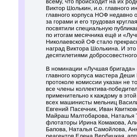
всему, что происходит на их ро
Виктор Шолькин, и.о. главного 
главного корпуса НОФ недавно 
за горами и его трудовая кругл
посвятили специальную публикац
по итогам месячника ещё и «Лу
Николаевской ОФ стало прекрас
наград Виктора Шолькина. И это
десятилетиями добросовестного
В номинации «Лучшая бригада» 
главного корпуса мастера Деши 
протоколе комиссии указан не т
все члены коллектива-победите
применительно к каждому в этой
всех машинисты мельниц Васили
Евгений Пасечник, Иван Квитко
Майраш Малтобарова, Наталья 
флотаторы Ирина Комакова, Али
Бапова, Наталья Самойлова, Ан
реагентов Елена Вербицкая, апп