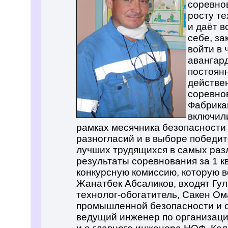
соревнов
росту те
и даёт в
себе, за
войти в 
авангар
постоянн
действе
соревно
Фабрика
включили
рамках месячника безопасности 
разногласий и в выборе победи
лучших трудящихся в самых ра
результаты соревнования за 1 кв
конкурсную комиссию, которую 
Жанатбек Абсаликов, входят Гу
технолог-обогатитель, Сакен О
промышленной безопасности и о
ведущий инженер по организации