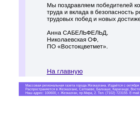
Мы поздравляем победителей ко
труда и вклада в безопасность 
трудовых побед и новых достиж
Анна САБЕЛЬФЕЛЬД,
Николаевская ОФ,
ПО «Востокцветмет».
На главную
Массовая региональная газета города Жезказгана. Издаётся с октября 
Распространяется в Жезказгане, Сатпаеве, Балхаше, Караганде, Восто
Наш адрес: 100600, г. Жезказган, пр.Мира, 2. Тел. (7102) 723155. E-mail