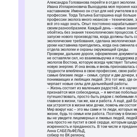
Александра Голованова перейти в отдел экологии.
Ивана Илларионовича Выходцева моя героиня на
наставником. Именно он стал для неё учителем в 
профессии. Тогда Татьяна Баторшина ещё больше 
профессии эколога много нюансов – технические, 
всё это надо знать. Опыт постоянно нарабатывает
своим разнообразием. Каждый день – новые знания
обойтись без знания технологических процессов. 
запуске нового производства, когда должны быть 
экологические требования, сделана экологическая 
уроки наставника пригодились, когда она сменила 
отдела экологии и охраны окружающей среды.
Проверки, дальние дороги, оформление документа
не оставляли сил, но взаимовыручка и поддержка 
экологов Востока, которую всегда чувствует Татья
новую энергию. И она вновь и вновь признавалась 
трудности влюблена в свою профессию, свою работ
самые близкие люди – семья, супруг и две дочери, 
понимающих и любящих людей. Это тот мир, где о
черпает новые силы для дальнейшей работы.
– Жизнь состоит из маленьких радостей, и я научил
признаётся моя собеседница, – я мечтаю побольш
путешествовать, просто быть рядом с любимыми л
главное в жизни, так же, как и работа. А ещё, дай Б
как устроятся в жизни мои дочки, помочь им состоя
Мир вокруг нас – это мы сами и те люди, которых 
жизни, будь то семья или работа. Поэтому в близк
вы не увидите лицемерных и лживых людей, людей
она просто не пустит в своё сердце, которым щед
искренность и преданность. В том числе и преданн
Анна САБЕЛЬФЕЛЬД,
собкор по ВК региону,