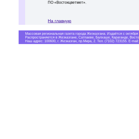
ПО «Востокцветмет».
На главную
Массовая региональная газета города Жезказгана. Издаётся с октября 
Распространяется в Жезказгане, Сатпаеве, Балхаше, Караганде, Восто
Наш адрес: 100600, г. Жезказган, пр.Мира, 2. Тел. (7102) 723155. E-mail