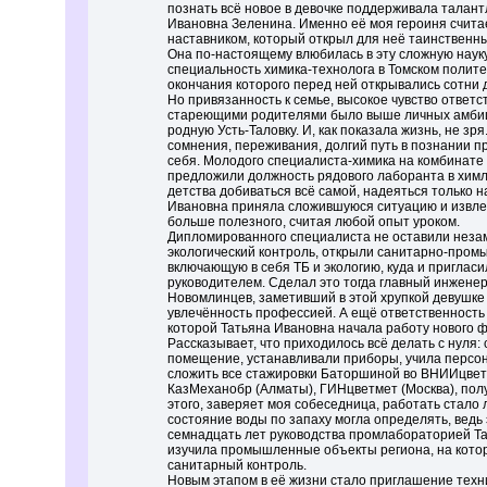
познать всё новое в девочке поддерживала талан
Ивановна Зеленина. Именно её моя героиня счита
наставником, который открыл для неё таинственны
Она по-настоящему влюбилась в эту сложную наук
специальность химика-технолога в Томском полите
окончания которого перед ней открывались сотни д
Но привязанность к семье, высокое чувство ответ
стареющими родителями было выше личных амбици
родную Усть-Таловку. И, как показала жизнь, не зря
сомнения, переживания, долгий путь в познании 
себя. Молодого специалиста-химика на комбинате 
предложили должность рядового лаборанта в хим
детства добиваться всё самой, надеяться только н
Ивановна приняла сложившуюся ситуацию и извлек
больше полезного, считая любой опыт уроком.
Дипломированного специалиста не оставили неза
экологический контроль, открыли санитарно-про
включающую в себя ТБ и экологию, куда и приглас
руководителем. Сделал это тогда главный инжене
Новомлинцев, заметивший в этой хрупкой девушке
увлечённость профессией. А ещё ответственность
которой Татьяна Ивановна начала работу нового 
Рассказывает, что приходилось всё делать с нуля:
помещение, устанавливали приборы, учила персон
сложить все стажировки Баторшиной во ВНИИцветм
КазМеханобр (Алматы), ГИНцветмет (Москва), полу
этого, заверяет моя собеседница, работать стало 
состояние воды по запаху могла определять, ведь э
семнадцать лет руководства промлабораторией Т
изучила промышленные объекты региона, на кото
санитарный контроль.
Новым этапом в её жизни стало приглашение техн