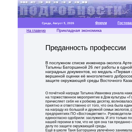
Форум
Гостева
Среда, Август 5, 2026
Прикладная экономика
На главную
Преданность профессии
В послужном списке инженера-эколога Арте
Татьяны Баторшиной 26 лет работы в одной
наградных документов, но медаль «Первая 
вершиной оценки её многолетнего добросов
защите окружающей среды Восточного Каза
О почётной награде Татьяна Ивановна узнала нака
на торжественное мероприятие в Дом культуры «Го
причисляет себя не к робкому десятку, волновалась
приятно и ответственно от того, что она была ед
на награду из большой и дружной семьи экологов,
предприятиях ПО «Востокцветмет». Руководители 
единогласно одобрили: заслужила. И это только 
нашей героини в том, что не зря она так преданно
делу по защите окружающей среды.
Ещё в школе Таня Баторшина увлечённо занимала