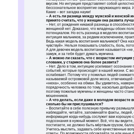
вкусом. Но интуиция представляет собой целостно
бессознательное восприятие окружающего мира. И
Какие – вот загадка науки!
– А есть ли разница между мужской и женской и
принято считать, что у женщин она развита луч
– Нет, от рождения никакой разницы в способност
женщиной нет. Доказано, что младенцы обоих по
потенциалом. Но есть разница в моделях воспитан
интуиция мальчиков, за редким исключением, практ
Ведь какая модель воспитания мальчиков? Она на
чувствуй». Нельзя показывать слабость, боль, пот
А для девочек модель воспитания называется «не
замуж, и за тебя будет думать мужчина.
– А можно ли сказать, что с возрастом интуици
словами, у стариков она более развита?
– Нет. Дело в том, интуицию усиливает осознани
событий, которые происходят в нашей жизни. С в
ослабевает. Потому что у пожилых людей снижаетс
называемой островковой доле мозга, отвечающей 
«нюха», особенно на обман. Вы удивитесь, навер
порядочность человека по тому, насколько добрым
поэтому пожилые мужчины и женщины часто стан
мошенников.
– А что делать, если даже в молодом возрасте в
сколько бы ни прислушивался?
– Воспитайте в себе полезную привычку размышля
наблюдайте, читайте, запоминайте факты, людей,
информация когда-нибудь сослужит вам хорошую с
подсознания в нужный момент. Всё, что вы видите,
постигаете, не должно быть мёртвым грузом, балл
Учитесь мыслить, задавать себе качественные воп
ответы. По возможности обсуждайте те или иные 