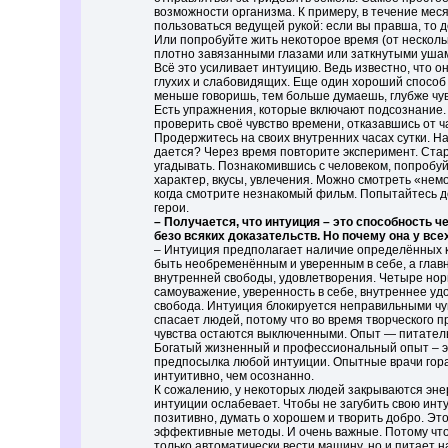
возможности организма. К примеру, в течение мес
пользоваться ведущей рукой: если вы правша, то д
Или попробуйте жить некоторое время (от нескольк
плотно завязанными глазами или заткнутыми ушами
Всё это усиливает интуицию. Ведь известно, что о
глухих и слабовидящих. Еще один хороший способ
меньше говоришь, тем больше думаешь, глубже чу
Есть упражнения, которые включают подсознание.
проверить своё чувство времени, отказавшись от ча
Продержитесь на своих внутренних часах сутки. На
дается? Через время повторите эксперимент. Ста
угадывать. Познакомившись с человеком, попробуйт
характер, вкусы, увлечения. Можно смотреть «немо
когда смотрите незнакомый фильм. Попытайтесь до
герои.
– Получается, что интуиция – это способность ч
безо всяких доказательств. Но почему она у все
– Интуиция предполагает наличие определённых к
быть необременённым и уверенным в себе, а глав
внутренней свободы, удовлетворения. Четыре нор
самоуважение, уверенность в себе, внутреннее уд
свобода. Интуиция блокируется неправильными чу
спасает людей, потому что во время творческого 
чувства остаются выключенными. Опыт — питател
Богатый жизненный и профессиональный опыт – это
предпосылка любой интуиции. Опытные врачи гора
интуитивно, чем осознанно.
К сожалению, у некоторых людей закрываются энер
интуиции ослабевает. Чтобы не загубить свою инт
позитивно, думать о хорошем и творить добро. Это
эффективные методы. И очень важные. Потому что
только автоматически вести машину, но и питает н