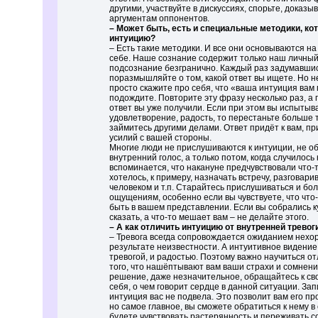
другими, участвуйте в дискуссиях, спорьте, доказы
аргументам оппонентов.
– Может быть, есть и специальные методики, ко
интуицию?
– Есть такие методики. И все они основываются н
себе. Наше сознание содержит только наш личный 
подсознание безгранично. Каждый раз задумавшис
поразмышляйте о том, какой ответ вы ищете. Но н
просто скажите про себя, что «ваша интуиция ва
подождите. Повторите эту фразу несколько раз, а 
ответ вы уже получили. Если при этом вы испытыв
удовлетворение, радость, то перестаньте больше 
займитесь другими делами. Ответ придёт к вам, п
усилий с вашей стороны.
Многие люди не прислушиваются к интуиции, не 
внутренний голос, а только потом, когда случилось 
вспоминается, что накануне предчувствовали что-т
хотелось, к примеру, назначать встречу, разговари
человеком и т.п. Старайтесь прислушиваться и бо
ощущениям, особенно если вы чувствуете, что что-т
быть в вашем представлении. Если вы собрались ку
сказать, а что-то мешает вам – не делайте этого.
– А как отличить интуицию от внутренней тревог
– Тревога всегда сопровождается ожиданием нехор
результате неизвестности. А интуитивное видени
тревогой, и радостью. Поэтому важно научиться от
того, что нашёптывают вам ваши страхи и сомнен
решение, даже незначительное, обращайтесь к с
себя, о чем говорит сердце в данной ситуации. Зап
интуиция вас не подвела. Это позволит вам его пр
но самое главное, вы сможете обратиться к нему в 
будете чувствовать растерянность и переживать с