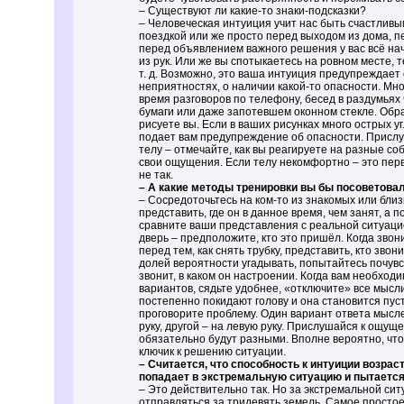
– Существуют ли какие-то знаки-подсказки?
– Человеческая интуиция учит нас быть счастливым
поездкой или же просто перед выходом из дома, п
перед объявлением важного решения у вас всё на
из рук. Или же вы спотыкаетесь на ровном месте, 
т. д. Возможно, это ваша интуиция предупреждает
неприятностях, о наличии какой-то опасности. Мн
время разговоров по телефону, бесед в раздумьях 
бумаги или даже запотевшем оконном стекле. Обр
рисуете вы. Если в ваших рисунках много острых уг
подает вам предупреждение об опасности. Прислу
телу – отмечайте, как вы реагируете на разные с
свои ощущения. Если телу некомфортно – это первы
не так.
– А какие методы тренировки вы бы посоветова
– Сосредоточьтесь на ком-то из знакомых или бли
представить, где он в данное время, чем занят, а 
сравните ваши представления с реальной ситуацие
дверь – предположите, кто это пришёл. Когда зво
перед тем, как снять трубку, представить, кто звон
долей вероятности угадывать, попытайтесь почувст
звонит, в каком он настроении. Когда вам необход
вариантов, сядьте удобнее, «отключите» все мысли
постепенно покидают голову и она становится пус
проговорите проблему. Один вариант ответа мысл
руку, другой – на левую руку. Прислушайся к ощуще
обязательно будут разными. Вполне вероятно, что
ключик к решению ситуации.
– Считается, что способность к интуиции возраст
попадает в экстремальную ситуацию и пытается
– Это действительно так. Но за экстремальной си
отправляться за тридевять земель. Самое простое