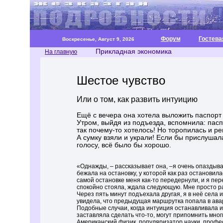
Форум
Гостева
Воскресенье, Август 9, 2026
Прикладная экономика
На главную
Шестое чувство
Или о том, как развить интуицию
Ещё с вечера она хотела выложить паспорт 
Утром, выйдя из подъезда, вспомнила: пасп
так почему-то хотелось! Но торопилась и р
А сумку взяли и украли! Если бы прислушал
голосу, всё было бы хорошо.
«Однажды, – рассказывает она, –я очень опаздыва
бежала на остановку, у которой как раз остановила
самой остановке меня как-то передернули, и я пер
спокойно стояла, ждала следующую. Мне просто ра
Через пять минут подъехала другая, я в неё села и
увидела, что предыдущая маршрутка попала в ава
Подобные случаи, когда интуиция останавливала и
заставляла сделать что-то, могут припомнить мног
Американский физик, популяризатор науки, профе