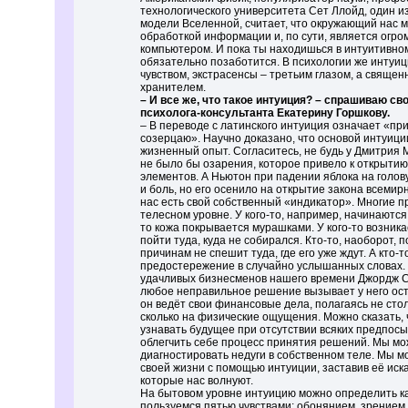
технологического университета Сет Ллойд, один и
модели Вселенной, считает, что окружающий нас 
обработкой информации и, по сути, является огр
компьютером. И пока ты находишься в интуитивном
обязательно позаботится. В психологии же инту
чувством, экстрасенсы – третьим глазом, а свяще
хранителем.
– И все же, что такое интуиция? – спрашиваю св
психолога-консультанта Екатерину Горшкову.
– В переводе с латинского интуиция означает «пр
созерцаю». Научно доказано, что основой интуиц
жизненный опыт. Согласитесь, не будь у Дмитрия
не было бы озарения, которое привело к открыти
элементов. А Ньютон при падении яблока на голов
и боль, но его осенило на открытие закона всемирн
нас есть свой собственный «индикатор». Многие п
телесном уровне. У кого-то, например, начинаются 
то кожа покрывается мурашками. У кого-то возник
пойти туда, куда не собирался. Кто-то, наоборот,
причинам не спешит туда, где его уже ждут. А кто-
предостережение в случайно услышанных словах. 
удачливых бизнесменов нашего времени Джордж С
любое неправильное решение вызывает у него ост
он ведёт свои финансовые дела, полагаясь не стол
сколько на физические ощущения. Можно сказать, 
узнавать будущее при отсутствии всяких предпос
облегчить себе процесс принятия решений. Мы м
диагностировать недуги в собственном теле. Мы м
своей жизни с помощью интуиции, заставив её иск
которые нас волнуют.
На бытовом уровне интуицию можно определить ка
пользуемся пятью чувствами: обонянием, зрением,