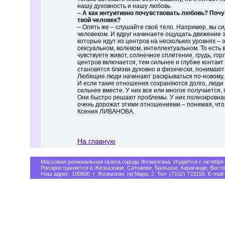
нашу духовность и нашу любовь.
– А как интуитивно почувствовать любовь? Почу
твой человек?
– Опять же – слушайте своё тело. Например, вы си
человеком. И вдруг начинаете ощущать движение э
которые идут из центров на нескольких уровнях –
сексуальном, волевом, интеллектуальном. То есть
чувствуете живот, солнечное сплетение, грудь, гор
центров включается, тем сильнее и глубже контак
становятся близки духовно и физически, понимают 
Любящие люди начинают раскрываться по-новому, 
И если такие отношения сохраняются долго, люди
сильнее вместе. У них все или многое получается, 
Они быстро решают проблемы. У них полнокровная
очень дорожат этими отношениями – понимая, что 
Ксения ЛИВАНОВА.
На главную
Массовая региональная газета города Жезказгана. Издаётся с октября 
Распространяется в Жезказгане, Сатпаеве, Балхаше, Караганде, Восто
Наш адрес: 100600, г. Жезказган, пр.Мира, 2. Тел. (7102) 723155. E-mail