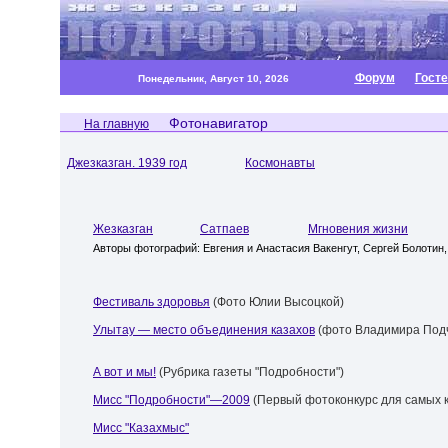
Форум
Гост
Понедельник, Август 10, 2026
Фотонавигатор
На главную
Джезказган. 1939 год
Космонавты
Жезказган
Сатпаев
Мгновения жизни
Авторы фотографий:
Евгения и Анастасия Вакенгут, Сергей Болоти
Фестиваль здоровья
(Фото Юлии Высоцкой)
Улытау — место объединения казахов
(фото Владимира Под
А вот и мы!
(Рубрика газеты "Подробности")
Мисс "Подробности"—2009
(Первый фотоконкурс для самых 
Мисс "Казахмыс"